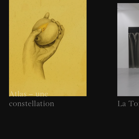
Atlas – une
constellation
La To