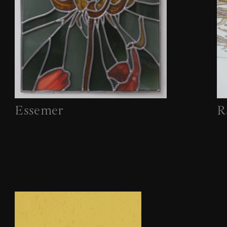
Essemer
R