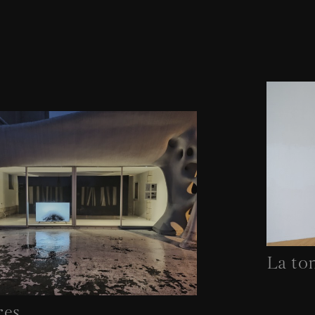
La to
res